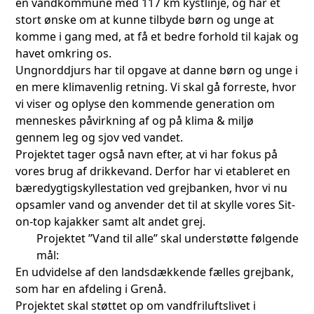
en vandkommune med 117 km kystlinje, og har et
stort ønske om at kunne tilbyde børn og unge at
komme i gang med, at få et bedre forhold til kajak og
havet omkring os.
Ungnorddjurs har til opgave at danne børn og unge i
en mere klimavenlig retning. Vi skal gå forreste, hvor
vi viser og oplyse den kommende generation om
menneskes påvirkning af og på klima & miljø
gennem leg og sjov ved vandet.
Projektet tager også navn efter, at vi har fokus på
vores brug af drikkevand. Derfor har vi etableret en
bæredygtigskyllestation ved grejbanken, hvor vi nu
opsamler vand og anvender det til at skylle vores Sit-
on-top kajakker samt alt andet grej.
Projektet ”Vand til alle” skal understøtte følgende
mål:
En udvidelse af den landsdækkende fælles grejbank,
som har en afdeling i Grenå.
Projektet skal støttet op om vandfriluftslivet i