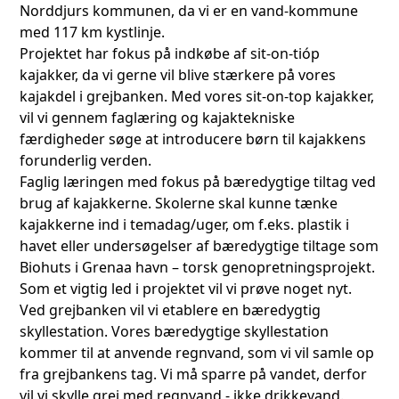
Norddjurs kommunen, da vi er en vand-kommune
med 117 km kystlinje.
Projektet har fokus på indkøbe af sit-on-tióp
kajakker, da vi gerne vil blive stærkere på vores
kajakdel i grejbanken. Med vores sit-on-top kajakker,
vil vi gennem faglæring og kajaktekniske
færdigheder søge at introducere børn til kajakkens
forunderlig verden.
Faglig læringen med fokus på bæredygtige tiltag ved
brug af kajakkerne. Skolerne skal kunne tænke
kajakkerne ind i temadag/uger, om f.eks. plastik i
havet eller undersøgelser af bæredygtige tiltage som
Biohuts i Grenaa havn – torsk genopretningsprojekt.
Som et vigtig led i projektet vil vi prøve noget nyt.
Ved grejbanken vil vi etablere en bæredygtig
skyllestation. Vores bæredygtige skyllestation
kommer til at anvende regnvand, som vi vil samle op
fra grejbankens tag. Vi må sparre på vandet, derfor
vil vi skylle grej med regnvand - ikke drikkevand.