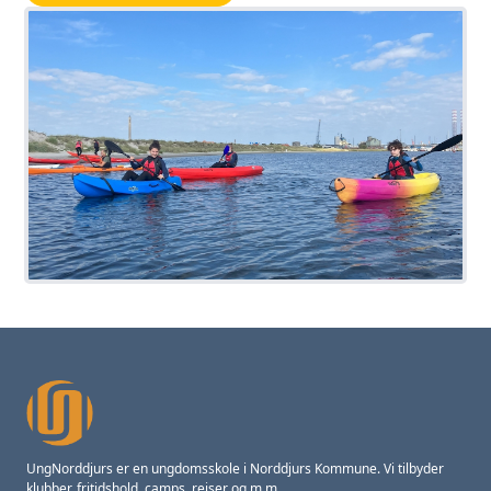
UngNorddjurs er en ungdomsskole i Norddjurs Kommune. Vi tilbyder
klubber, fritidshold, camps, rejser og m.m.