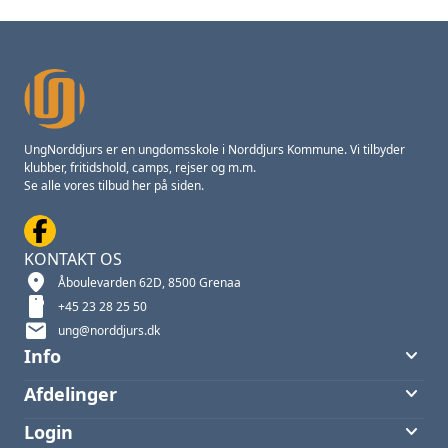
UngNorddjurs er en ungdomsskole i Norddjurs Kommune. Vi tilbyder
klubber, fritidshold, camps, rejser og m.m.
Se alle vores tilbud her på siden.
KONTAKT OS
location_on
Åboulevarden 62D, 8500 Grenaa
smartphone
+45 23 28 25 50
mail
ung@norddjurs.dk
keyboard_arrow_down
Info
keyboard_arrow_down
Afdelinger
keyboard_arrow_down
Login