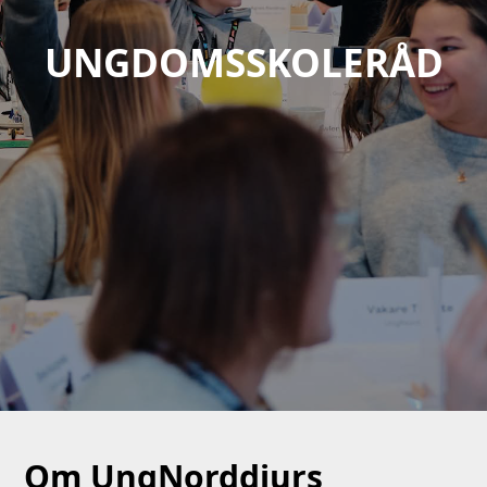
UNGDOMSSKOLERÅD
Om UngNorddjurs