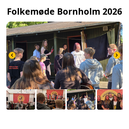
Folkemøde Bornholm 2026
chevron_left
chevron_right