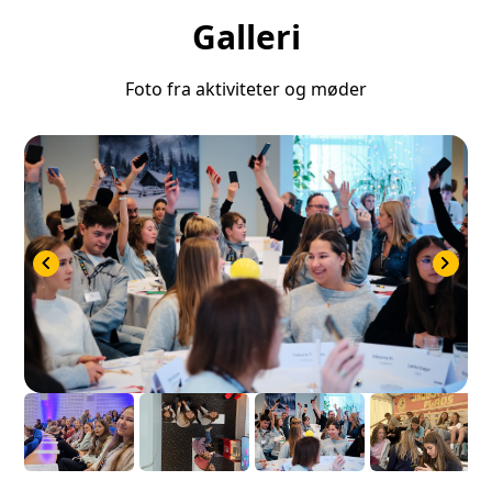
Galleri
Foto fra aktiviteter og møder
chevron_left
chevron_right