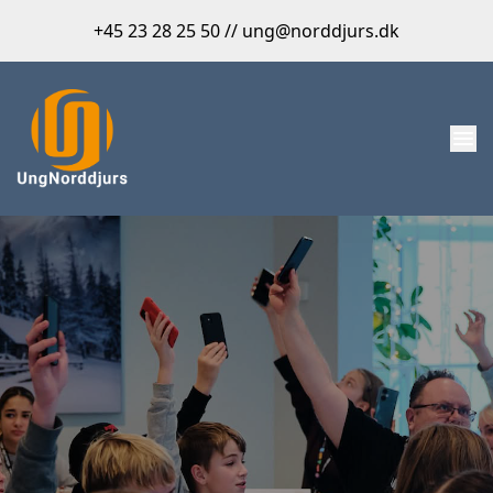
+45 23 28 25 50 // ung@norddjurs.dk
menu