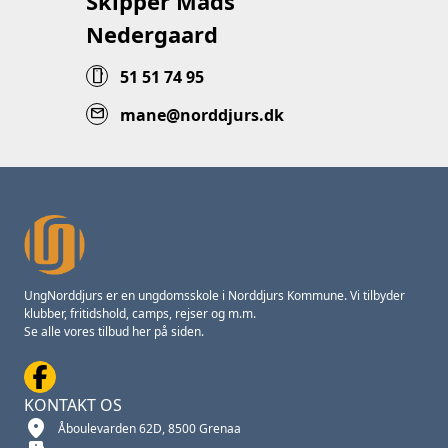
Skipper Mads
Nedergaard
smartphone
51 51 74 95
mail
mane@norddjurs.dk
UngNorddjurs er en ungdomsskole i Norddjurs Kommune. Vi tilbyder
klubber, fritidshold, camps, rejser og m.m.
Se alle vores tilbud her på siden.
KONTAKT OS
location_on
Åboulevarden 62D, 8500 Grenaa