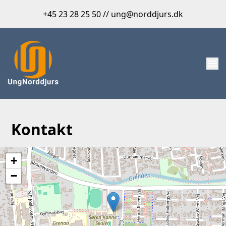
+45 23 28 25 50 // ung@norddjurs.dk
menu
Kontakt
+
−