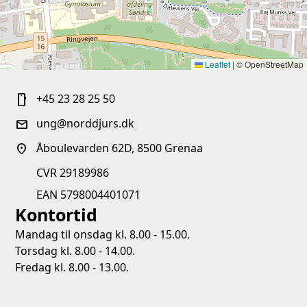
Leaflet
|
© OpenStreetMap
+45 23 28 25 50
smartphone
ung@norddjurs.dk
mail
Åboulevarden 62D, 8500 Grenaa
location_on
CVR 29189986
EAN 5798004401071
Kontortid
Mandag til onsdag kl. 8.00 - 15.00.
Torsdag kl. 8.00 - 14.00.
Fredag kl. 8.00 - 13.00.