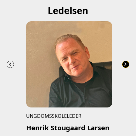
Ledelsen
chevron_left
chevron_right
UNGDOMSSKOLELEDER
Henrik Stougaard Larsen