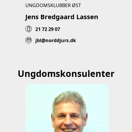
UNGDOMSKLUBBER ØST
Jens Bredgaard Lassen
smartphone
21 72 29 07
mail
jbl@norddjurs.dk
Ungdomskonsulenter