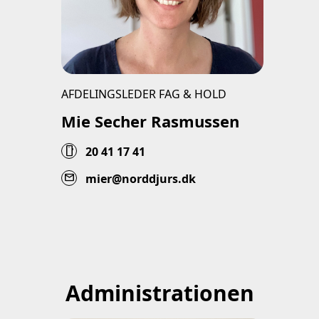
AFDELINGSLEDER FAG & HOLD
Mie Secher Rasmussen
smartphone
20 41 17 41
mail
mier@norddjurs.dk
Administrationen