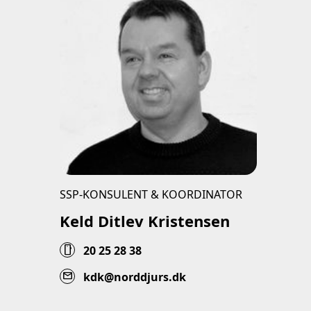
SSP-KONSULENT & KOORDINATOR
Keld Ditlev Kristensen
smartphone
20 25 28 38
mail
kdk@norddjurs.dk