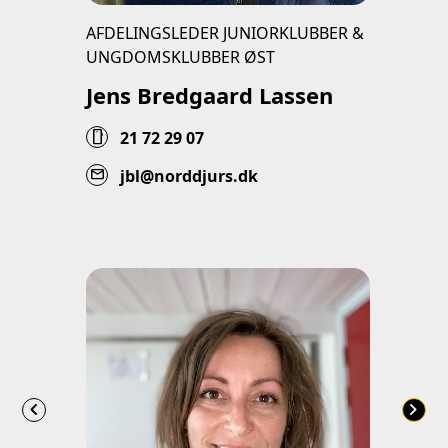
AFDELINGSLEDER JUNIORKLUBBER &
UNGDOMSKLUBBER ØST
Jens Bredgaard Lassen
smartphone
21 72 29 07
mail
jbl@norddjurs.dk
chevron_left
chevron_right