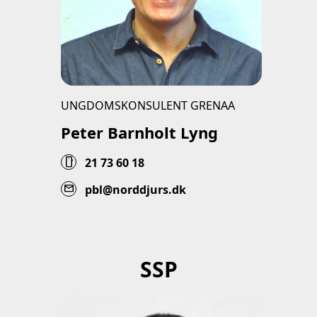
UNGDOMSKONSULENT GRENAA
Peter Barnholt Lyng
smartphone
21 73 60 18
mail
pbl@norddjurs.dk
SSP