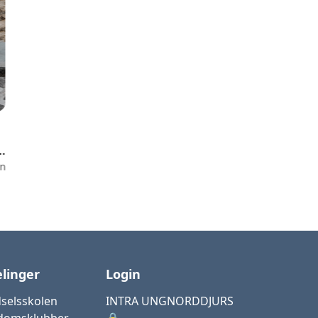
liste Grenaa 2026
Ungdomsklub
linger
Login
selsskolen
INTRA UNGNORDDJURS
domsklubber
🔒