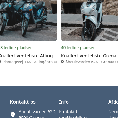
43 ledige pladser
40 ledige pladser
Knallert venteliste Allingåbro 2026
Knallert vente
n_on
Plantagevej 11A - Allingåbro Ungdomsklub
location_on
Åboulevarden 62A - Grenaa 
Kontakt os
Info
Afde
Åboulevarden 62D,
Kontakt til
Færd
location_on
8500 Grenaa
ungNorddjurs
Ung