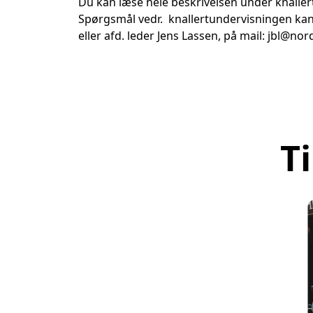
Du kan læse hele beskrivelsen under knaller
Spørgsmål vedr. knallertundervisningen kan r
eller afd. leder Jens Lassen, på mail:
jbl@nor
T