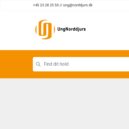
+45 23 28 25 50 // ung@norddjurs.dk